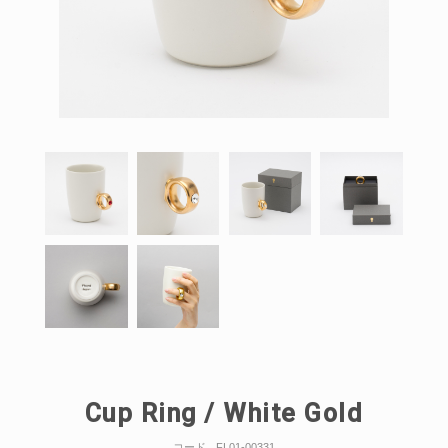
Cup Ring / White Gold
コード
FL01-00331