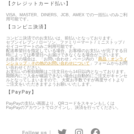
【クレジットカード払い】
VISA、MASTER、DINERS、JCB、AMEX での一括払いのみご利
用可能です。
【コンビニ決済】
コンビニ決済でのお支払いは、前払いとなっております。
セブンイレブン / ローソン、ファミリーマート / ミニストップ /
セイコーマートのみご利用可能です。
配送希望日を指定している場合、お客様のお支払いが完了する日
時によっては希望日へお届けできなくなる場合がございます。
お急ぎの場合は、「お問い合わせ」ページ内の「
商品・オンライ
ンショップ・その他のお問い合わせについて
」フォームからお問
い合わせください。
お支払いの有効期限はご注文日から14日以内となっております。
期限内にご入金が確認できない場合は自動的にご注文がキャンセ
ルとなってしまいますので、 大変お手数ですが再度サイトより
ご注文をいただきますようお願いいたします。
【PayPay】
PayPayの支払い画面より、QRコードをスキャンもしくは
PayPayのアカウントでログインし、決済を行ってください。
Follow us