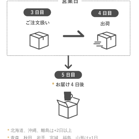
＊
北海道、沖縄、離島は+2日以上
＊
青森、秋田、岩手、宮城、福島、山形は+1日